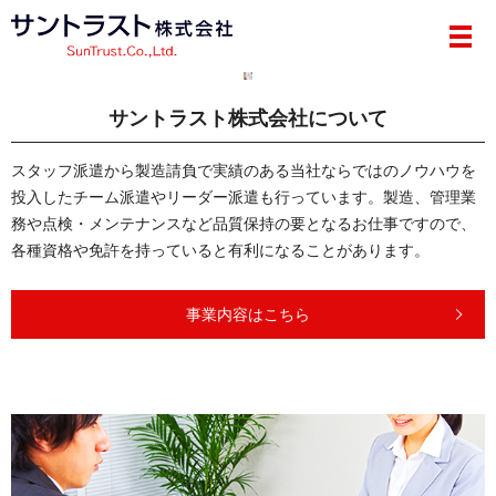
メ
サントラスト株式会社について
スタッフ派遣から製造請負で実績のある当社ならではの
ノウハウを
投入したチーム派遣やリーダー派遣も行っています。
製造、管理業
務や点検・メンテナンスなど品質保持の
要となるお仕事ですので、
各種資格や免許を持っていると有利になることがあります。
事業内容はこちら